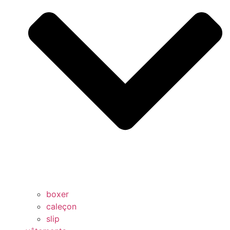
boxer
caleçon
slip