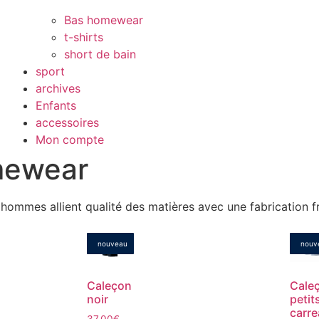
Bas homewear
t-shirts
short de bain
sport
archives
Enfants
accessoires
Mon compte
omewear
ommes allient qualité des matières avec une fabrication fr
nouveau
nouv
Caleçon
Cale
noir
petit
carr