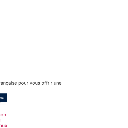
ançaise pour vous offrir une
eau
çon
s
eaux