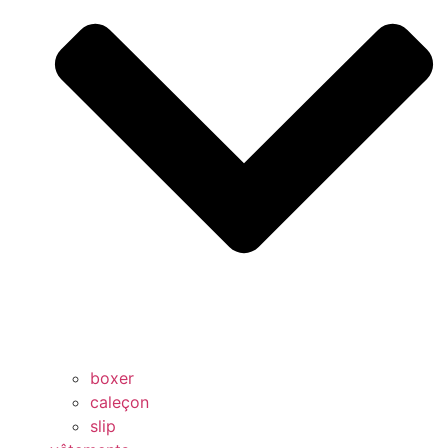
boxer
caleçon
slip